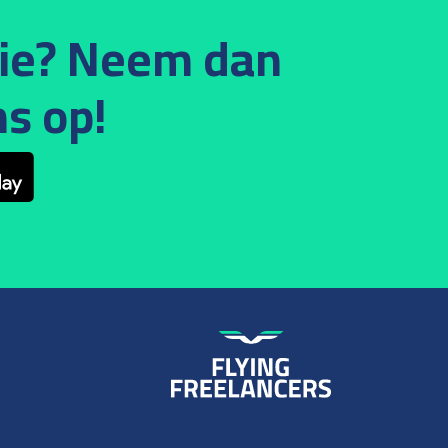
tie? Neem dan
s op!