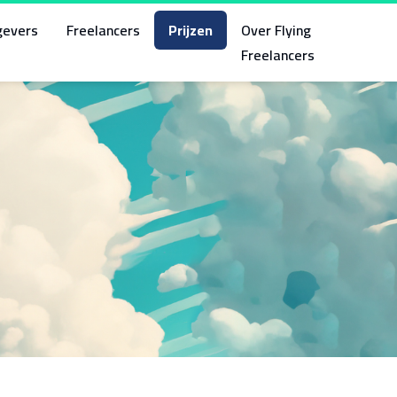
gevers
Freelancers
Prijzen
Over Flying
Freelancers