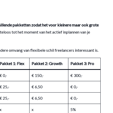
hillende pakketten zodat het voor kleinere maar ook grote
eloos tot het moment van het actief inplannen van je
dere omvang van flexibele schil freelancers interessant is.
Pakket 1:
Flex
Pakket 2:
Growth
Pakket 3:
Pro
€ 0,-
€ 150,-
€ 300,-
€ 25,-
€ 6,50
€ 0,-
€ 25,-
€ 6,50
€ 0,-
x
x
5%