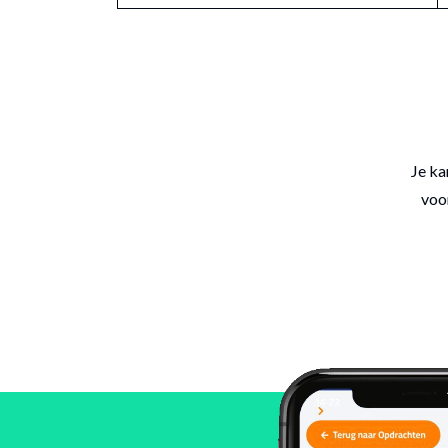
Je ka
voor